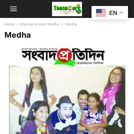
EN
Home
Maymuna Islam Medha
Medha
Medha