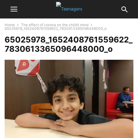
Home
The effect of corona on the child’s mind
65025978_1652408761559622_7830613365096448000_o
65025978_1652408761559622_
7830613365096448000_o