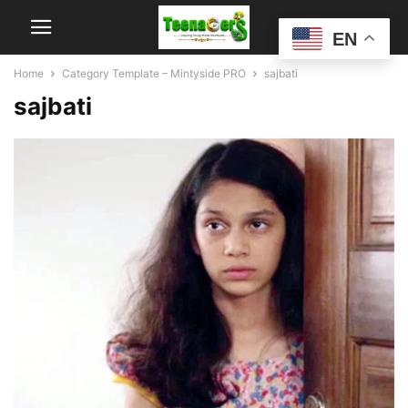
EN
Home
Category Template – Mintyside PRO
sajbati
sajbati