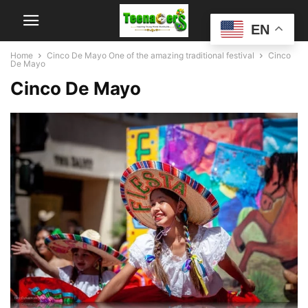
EN
Home
Cinco De Mayo One of the amazing traditional festival
Cinco
De Mayo
Cinco De Mayo