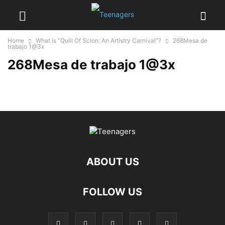
Home
What is “Quill Of Scion: An Artistry Carnival”?
268Mesa de
trabajo 1@3x
268Mesa de trabajo 1@3x
ABOUT US
FOLLOW US